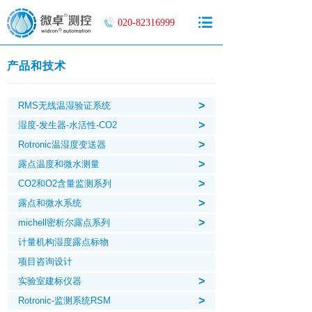
020-82316999
产品和技术
>
RMS无线温湿验证系统
>
湿度-发生器-水活性-CO2
>
Rotronic温湿度变送器
>
露点温度和微水测量
>
CO2和O2含量监测系列
>
露点和微水系统
>
michell密析尔露点系列
计量机构湿度露点标物
项目咨询设计
>
实验室建标仪器
>
Rotronic-监测系统RSM