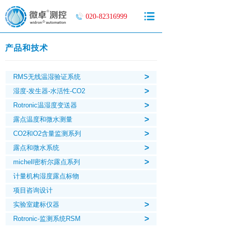
020-82316999
产品和技术
>
RMS无线温湿验证系统
>
湿度-发生器-水活性-CO2
>
Rotronic温湿度变送器
>
露点温度和微水测量
>
CO2和O2含量监测系列
>
露点和微水系统
>
michell密析尔露点系列
计量机构湿度露点标物
项目咨询设计
>
实验室建标仪器
>
Rotronic-监测系统RSM