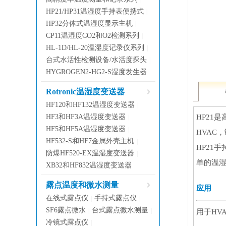
HP21/HP31温湿度手持表便携式
|
HP32分体式温湿度显示主机
|
CP11温湿度CO2和O2检测系列
|
HL-1D/HL-20温湿度记录仪系列
|
台式水活性检测设备/水活度探头
|
HYGROGEN2-HG2-S湿度发生器
Rotronic温湿度变送器
HF120和HF132温湿度变送器
|
HF3和HF3A温湿度变送器
HP21
|
HF5和HF5A温湿度变送器
|
HVAC
HF532-S和HF7金属外壳主机
|
HP21
防爆HF520-EX温湿度变送器
|
单的温
XB32和HF832温湿度变送器
露点温度和微水测量
应用
在线式露点仪
手持式露点仪
|
|
SF6露点微水
台式露点微水测量
|
|
用于HV
冷镜式露点仪
|