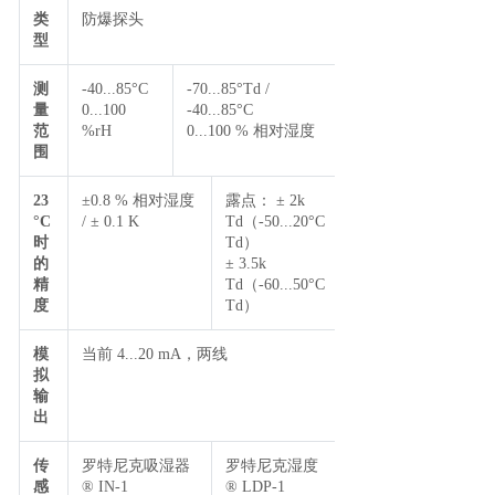
类
防爆探头
型
测
-40...85°C
-70...85°Td /
量
0...100
-40...85°C
范
%rH
0...100 % 相对湿度
围
23
±0.8 % 相对湿度
露点： ± 2k
°C
/ ± 0.1 K
Td（-50...20°C
时
Td）
的
± 3.5k
精
Td（-60...50°C
度
Td）
模
当前 4...20 mA，两线
拟
输
出
传
罗特尼克吸湿器
罗特尼克湿度
感
® IN-1
® LDP-1