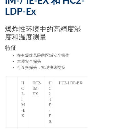
IM-/ IE-EX 和 HC2-
LDP-Ex
爆炸性环境中的高精度湿
度和温度测量
特征
在有爆炸风险的区域安全操作
本质安全探头
可互换探头，实现快速交换
H
HC2-
H
HC2-LDP-EX
C
IM-
C
2-
EX
2
I
-I
M
E
-E
-
X
E
X