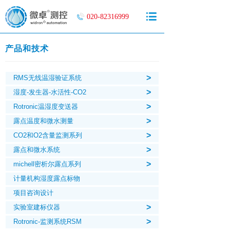
020-82316999
产品和技术
>
RMS无线温湿验证系统
>
湿度-发生器-水活性-CO2
>
Rotronic温湿度变送器
>
露点温度和微水测量
>
CO2和O2含量监测系列
>
露点和微水系统
>
michell密析尔露点系列
计量机构湿度露点标物
项目咨询设计
>
实验室建标仪器
>
Rotronic-监测系统RSM