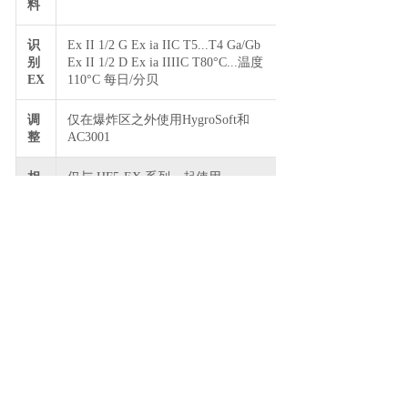
料
识
Ex II 1/2 G Ex ia IIC T5...T4 Ga/Gb
别
Ex II 1/2 D Ex ia IIIIC T80°C...温度
EX
110°C 每日/分贝
调
仅在爆炸区之外使用HygroSoft和
整
AC3001
相
仅与 HF5-EX 系列一起使用
容
上一个：
无
下一个：
HC2A-IE102-EX 防爆温湿度探头-螺纹安装-罗卓
尼克