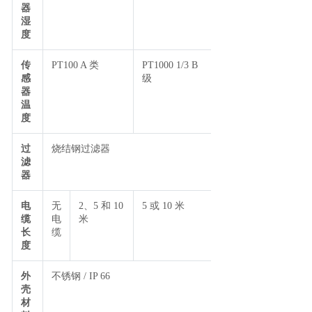
器
湿
度
传
PT100 A 类
PT1000 1/3 B
感
级
器
温
度
过
烧结钢过滤器
滤
器
电
无
2、5 和 10
5 或 10 米
缆
电
米
长
缆
度
外
不锈钢 / IP 66
壳
材