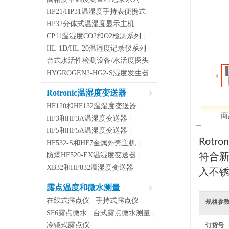
HP21/HP31温湿度手持表便携式
|
HP32分体式温湿度显示主机
|
CP11温湿度CO2和O2检测系列
|
HL-1D/HL-20温湿度记录仪系列
|
台式水活性检测设备/水活度探头
|
HYGROGEN2-HG2-S湿度发生器
Rotronic温湿度变送器
HF120和HF132温湿度变送器
|
商
HF3和HF3A温湿度变送器
|
HF5和HF5A温湿度变送器
|
Rot
HF532-S和HF7金属外壳主机
|
防爆HF520-EX温湿度变送器
|
符合新
XB32和HF832温湿度变送器
入不
露点温度和微水测量
在线式露点仪
手持式露点仪
|
|
规格参
SF6露点微水
台式露点微水测量
|
|
冷镜式露点仪
|
订货号