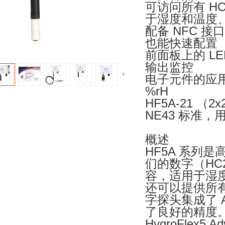
可访问所有 HC
于湿度和温度
配备 NFC 接
也能快速配置
前面板上的 L
输出监控
电子元件的应用范围高
%rH
HF5A-21 （
NE43 标准
概述
HF5A 系列
们的数字（HC2
容，适用于湿度
还可以提供所
字探头集成了 A
了良好的精度
HygroFlex5 A