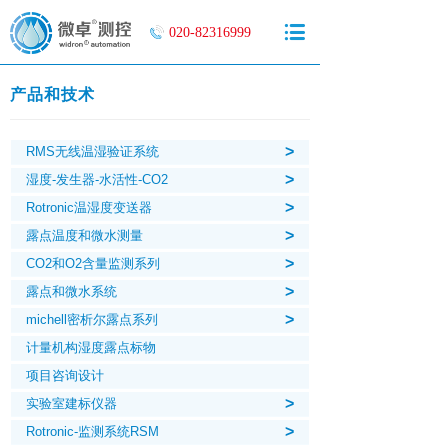
020-82316999
产品和技术
>
RMS无线温湿验证系统
>
湿度-发生器-水活性-CO2
>
Rotronic温湿度变送器
>
露点温度和微水测量
>
CO2和O2含量监测系列
>
露点和微水系统
>
michell密析尔露点系列
计量机构湿度露点标物
项目咨询设计
>
实验室建标仪器
>
Rotronic-监测系统RSM