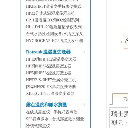
HP21/HP31温湿度手持表便携式
|
HP32分体式温湿度显示主机
|
CP11温湿度CO2和O2检测系列
|
HL-1D/HL-20温湿度记录仪系列
|
台式水活性检测设备/水活度探头
|
HYGROGEN2-HG2-S湿度发生器
Rotronic温湿度变送器
HF120和HF132温湿度变送器
|
HF3和HF3A温湿度变送器
|
HF5和HF5A温湿度变送器
|
HF532-S和HF7金属外壳主机
|
防爆HF520-EX温湿度变送器
|
XB32和HF832温湿度变送器
商
露点温度和微水测量
在线式露点仪
手持式露点仪
|
|
瑞士罗
SF6露点微水
台式露点微水测量
|
|
型号：
冷镜式露点仪
|