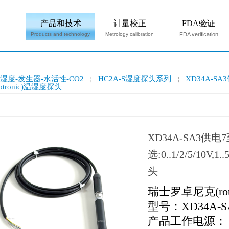
产品和技术
计量校正
FDA验证
Products and technology
Metrology calibration
FDA verification
湿度-发生器-水活性-CO2
HC2A-S湿度探头系列
XD34A-SA3供
￤
￤
otronic)温湿度探头
XD34A-SA3供电
选:0..1/2/5/10V,
头
瑞士罗卓尼克(rot
型号：XD34A-
产品工作电源：