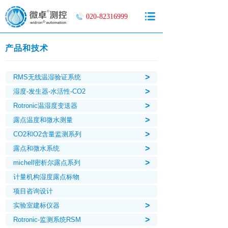
020-82316999
产品和技术
>
RMS无线温湿验证系统
>
湿度-发生器-水活性-CO2
>
Rotronic温湿度变送器
>
露点温度和微水测量
>
CO2和O2含量监测系列
>
露点和微水系统
>
michell密析尔露点系列
计量机构湿度露点标物
项目咨询设计
>
实验室建标仪器
>
Rotronic-监测系统RSM