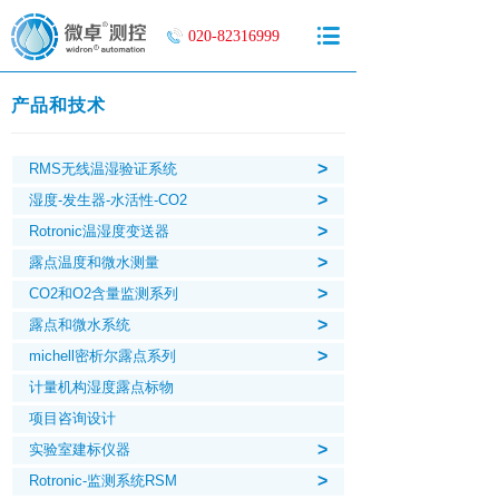
020-82316999
产品和技术
>
RMS无线温湿验证系统
>
湿度-发生器-水活性-CO2
>
Rotronic温湿度变送器
>
露点温度和微水测量
>
CO2和O2含量监测系列
>
露点和微水系统
>
michell密析尔露点系列
计量机构湿度露点标物
项目咨询设计
>
实验室建标仪器
>
Rotronic-监测系统RSM